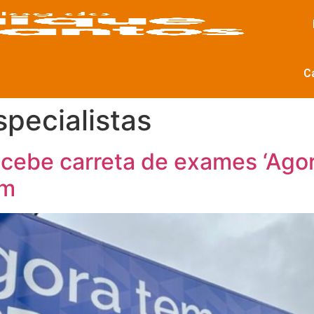
C
pecialistas
ecebe carreta de exames ‘Agor
em