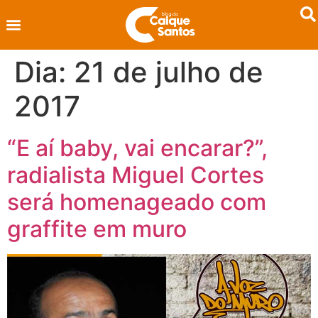
Dia:
21 de julho de
2017
“E aí baby, vai encarar?”,
radialista Miguel Cortes
será homenageado com
graffite em muro