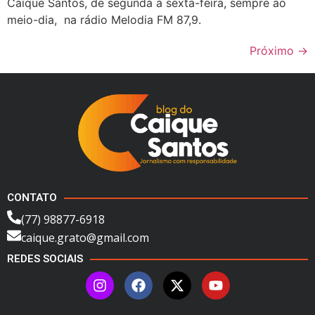
Caíque Santos, de segunda à sexta-feira, sempre ao
meio-dia, na rádio Melodia FM 87,9.
Próximo
→
CONTATO
(77) 98877-6918
caique.grato@gmail.com
REDES SOCIAIS