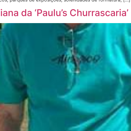
iana da ‘Paulu’s Churrascaria’