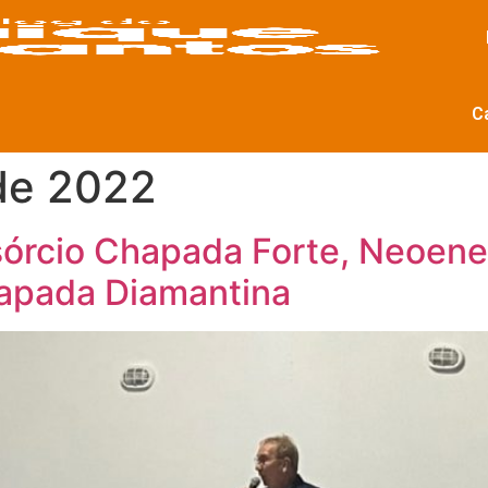
C
de 2022
órcio Chapada Forte, Neoene
hapada Diamantina