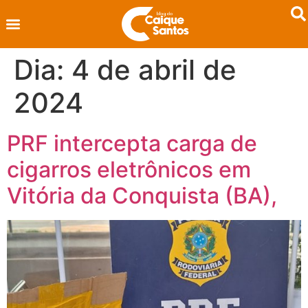
Dia:
4 de abril de
2024
PRF intercepta carga de
cigarros eletrônicos em
Vitória da Conquista (BA),