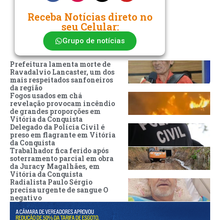
Receba Notícias direto no
seu Celular:
Grupo de notícias
Prefeitura lamenta morte de
Ravadalvio Lancaster, um dos
mais respeitados sanfoneiros
da região
Fogos usados em chá
revelação provocam incêndio
de grandes proporções em
Vitória da Conquista
Delegado da Polícia Civil é
preso em flagrante em Vitória
da Conquista
Trabalhador fica ferido após
soterramento parcial em obra
da Juracy Magalhães, em
Vitória da Conquista
Radialista Paulo Sérgio
precisa urgente de sangue O
negativo