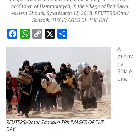
held town of Hammouriyeh, in the village of Beit Sawa,
eastern Ghouta, Syria March 15, 2018. REUTERS/Omar
Sanadiki TPX IMAGES OF THE DAY
Facebook
WhatsApp
Copy
X
Share
Link
A
guerra
na
Síria é
uma
REUTERS/Omar Sanadiki TPX IMAGES OF THE
DAY