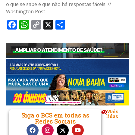
o que se sabe é que não há respostas fáceis. //
Washington Post
Facebook
WhatsApp
Copy
X
Share
Link
Mais
Siga o BCS em todas as
lidas
Redes Sociais