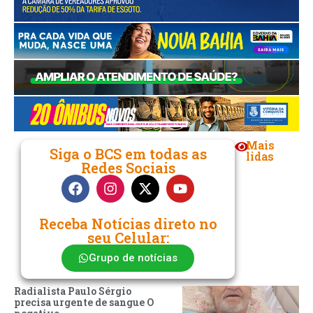
Mais
Siga o BCS em todas as
lidas
Redes Sociais
Receba Notícias direto no
seu Celular:
Grupo de notícias
Radialista Paulo Sérgio
precisa urgente de sangue O