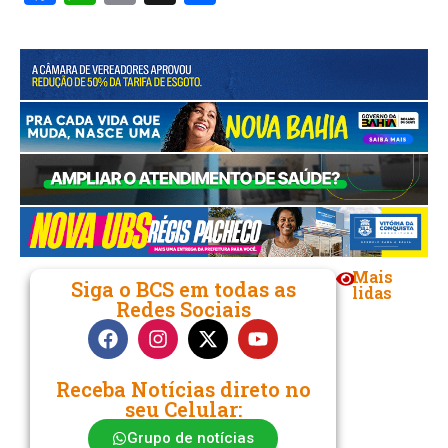
Link
Mais
Siga o BCS em todas as
lidas
Redes Sociais
Receba Notícias direto no
seu Celular:
Grupo de notícias