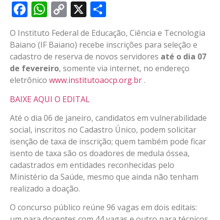
Facebook
WhatsApp
Copy
X
Share
Link
O Instituto Federal de Educação, Ciência e Tecnologia
Baiano (IF Baiano) recebe inscrições para seleção e
cadastro de reserva de novos servidores
até o dia 07
de fevereiro
, somente via internet, no endereço
eletrônico
www.institutoaocp.org.br
.
BAIXE AQUI O EDITAL
Até o dia 06 de janeiro, candidatos em vulnerabilidade
social, inscritos no Cadastro Único, podem solicitar
isenção de taxa de inscrição; quem também pode ficar
isento de taxa são os doadores de medula óssea,
cadastrados em entidades reconhecidas pelo
Ministério da Saúde, mesmo que ainda não tenham
realizado a doação.
O concurso público reúne 96 vagas em dois editais:
um para docentes com 44 vagas e outro para técnicos