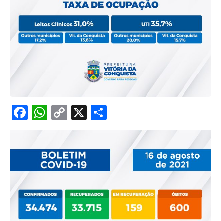
Facebook
WhatsApp
Copy
X
Share
Link