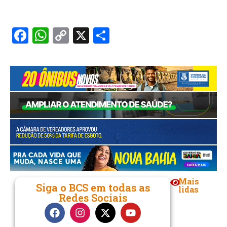
Facebook
WhatsApp
Copy
X
Share
Link
Mais
Siga o BCS em todas as
lidas
Redes Sociais