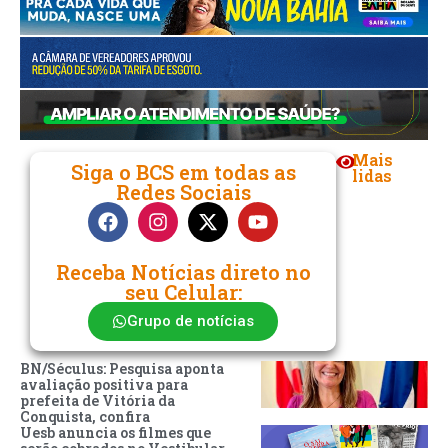
Mais
Siga o BCS em todas as
lidas
Redes Sociais
Receba Notícias direto no
seu Celular:
Grupo de notícias
BN/Séculus: Pesquisa aponta
avaliação positiva para
prefeita de Vitória da
Conquista, confira
Uesb anuncia os filmes que