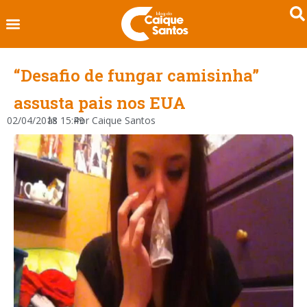
“Desafio de fungar camisinha”
assusta pais nos EUA
02/04/2018
às
15:49
Por
Caique Santos