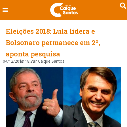
Eleições 2018: Lula lidera e
Bolsonaro permanece em 2º,
aponta pesquisa
04/12/2017
às
18:35
Por
Caique Santos