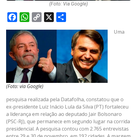
(Foto: Via Google)
Facebook
WhatsApp
Copy
X
Share
Link
Uma
(Foto: via Google)
pesquisa realizada pela Datafolha, constatou que o
ex-presidente Luiz Inácio Lula da Silva (PT) fortaleceu
a liderança em relação ao deputado Jair Bolsonaro
(PSC-RJ), que permanece em segundo lugar na corrida
presidencial. A pesquisa contou com 2.765 entrevistas
entre 29 e 30 de novembro, em 192 cidades. A margem