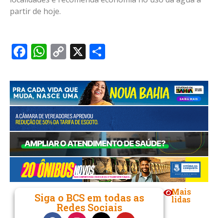
partir de hoje.
Facebook
WhatsApp
Copy
X
Share
Link
Mais
Siga o BCS em todas as
lidas
Redes Sociais