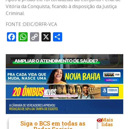
Vitória da Conquista, ficando à disposição da Justiça
Criminal.
FONTE :DEIC/DRFR-VCA
Facebook
WhatsApp
Copy
X
Share
Link
Mais
Siga o BCS em todas as
lidas
Redes Sociais