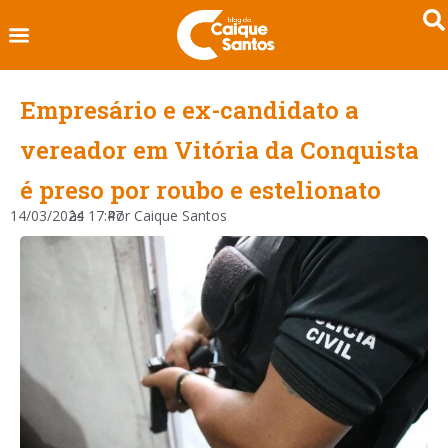
Empresário e ex-candidato a
vereador em Vitória da Conquista
é preso por roubo e estelionato
14/03/2024
às
17:47
Por
Caique Santos