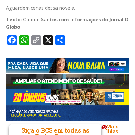
Aguardem cenas dessa novela.
Texto: Caique Santos com informações do Jornal O
Globo
Facebook
WhatsApp
Copy
X
Share
Link
Mais
Siga o BCS em todas as
lidas