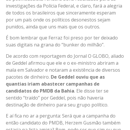
investigações da Polícia Federal, e claro, fará a alegria
de todos os brasileiros que sinceramente esperam
por um país onde os políticos desonestos sejam
punidos, ainda que uns mais que os outros.
É bom lembrar que Ferraz foi preso por ter deixado
suas digitais na grana do “bunker do milhão”.
De acordo com reportagem do Jornal O GLOBO, aliado
de Geddel afirmou que ele e o ex-ministro abriram a
mala em Salvador e notaram a existência de diversos
pacotes de dinheiro.
De Geddel ouviu que as
quantias iriam abastecer campanhas de
candidatos do PMDB da Bahia
. Ele disse ter se
sentido “traído” por Geddel, pois não haveria
destinação de dinheiro para seu grupo político.
E aí fica no ar a pergunta: Será que a campanha do
então candidato do PMDB, Herzem Gusmão também
estaria na lista amiga? Bem, pode ser que sim ou que