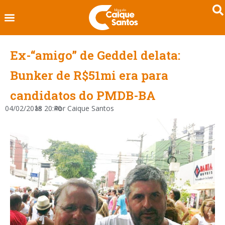
Ex-“amigo” de Geddel delata:
Bunker de R$51mi era para
candidatos do PMDB-BA
04/02/2018
às
20:40
Por
Caique Santos