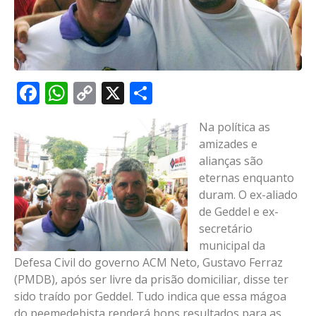
Facebook
WhatsApp
Copy
X
Share
Link
Na política as
amizades e
alianças são
eternas enquanto
duram. O ex-aliado
de Geddel e ex-
secretário
municipal da
Defesa Civil do governo ACM Neto, Gustavo Ferraz
(PMDB), após ser livre da prisão domiciliar, disse ter
sido traído por Geddel. Tudo indica que essa mágoa
do peemedebista renderá bons resultados para as