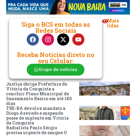
Mais
Siga o BCS em todas as
lidas
Redes Sociais
Receba Notícias direto no
seu Celular:
Grupo de notícias
Justiça obriga Prefeitura de
Vitória da Conquista a
concluir Plano Municipal de
Saneamento Básico em até 180
dias
TRE-BA devolve mandato a
Diogo Azevedo e suspende
posse de suplente em Vitória
da Conquista
Radialista Paulo Sérgio
precisa urgente de sangue O