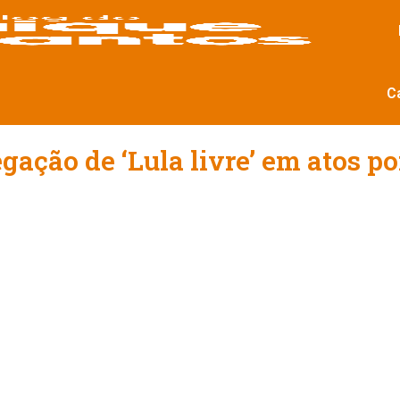
C
ação de ‘Lula livre’ em atos p