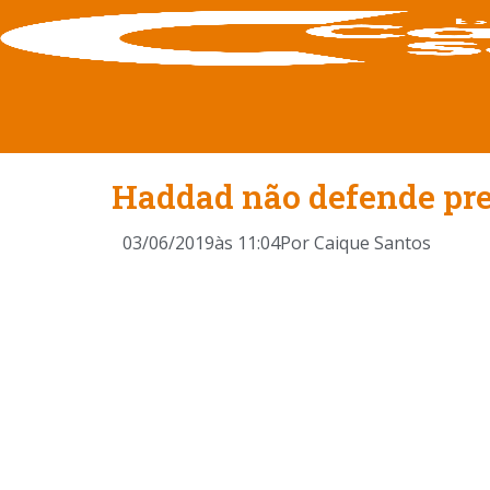
Haddad não defende preg
03/06/2019
às
11:04
Por
Caique Santos