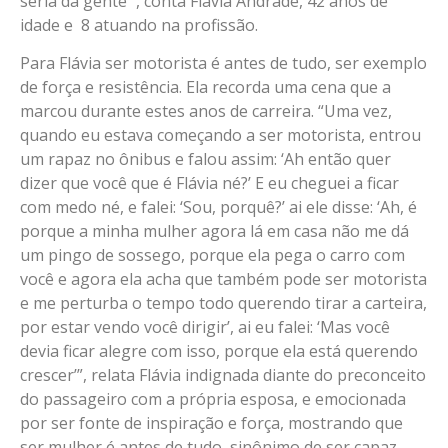
seria da gente’”, conta Flávia Andrade, 42 anos de
idade e 8 atuando na profissão.
Para Flávia ser motorista é antes de tudo, ser exemplo
de força e resistência. Ela recorda uma cena que a
marcou durante estes anos de carreira. “Uma vez,
quando eu estava começando a ser motorista, entrou
um rapaz no ônibus e falou assim: ‘Ah então quer
dizer que você que é Flávia né?’ E eu cheguei a ficar
com medo né, e falei: ‘Sou, porquê?’ ai ele disse: ‘Ah, é
porque a minha mulher agora lá em casa não me dá
um pingo de sossego, porque ela pega o carro com
você e agora ela acha que também pode ser motorista
e me perturba o tempo todo querendo tirar a carteira,
por estar vendo você dirigir’, ai eu falei: ‘Mas você
devia ficar alegre com isso, porque ela está querendo
crescer’”, relata Flávia indignada diante do preconceito
do passageiro com a própria esposa, e emocionada
por ser fonte de inspiração e força, mostrando que
ser mulher é antes de tudo, sinônimo de ser capaz.