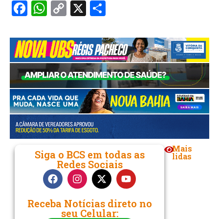
Facebook
WhatsApp
Copy
X
Share
Link
Mais
Siga o BCS em todas as
lidas
Redes Sociais
Receba Notícias direto no
seu Celular: