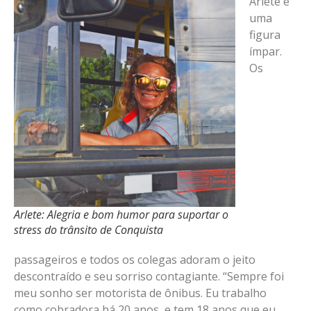
Arlete é
uma
figura
ímpar.
Os
Arlete: Alegria e bom humor para suportar o
stress do trânsito de Conquista
passageiros e todos os colegas adoram o jeito
descontraído e seu sorriso contagiante. “Sempre foi
meu sonho ser motorista de ônibus. Eu trabalho
como cobradora há 20 anos, e tem 18 anos que eu