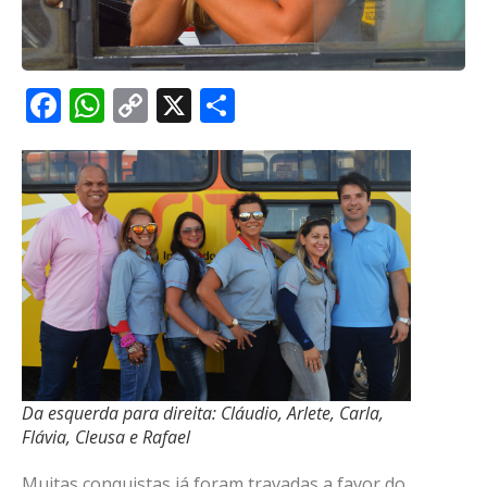
Facebook
WhatsApp
Copy
X
Share
Link
Da esquerda para direita: Cláudio, Arlete, Carla,
Flávia, Cleusa e Rafael
Muitas conquistas já foram travadas a favor do