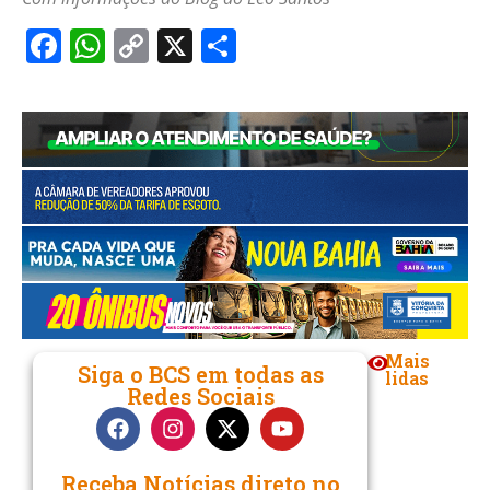
Facebook
WhatsApp
Copy
X
Share
Link
Mais
Siga o BCS em todas as
lidas
Redes Sociais
Receba Notícias direto no