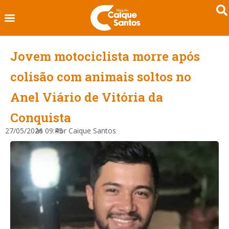
Jovem motociclista morre após
colisão com animais soltos no
Anel Viário de Vitória da
Conquista
27/05/2026
às
09:45
Por
Caique Santos