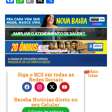
Link
Mais
Siga o BCS em todas as
lidas
Redes Sociais
Receba Notícias direto no
seu Celular:
Grupo de notícias