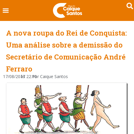
A nova roupa do Rei de Conquista:
Uma análise sobre a demissão do
Secretário de Comunicação André
Ferraro
17/08/2017
às
22:10
Por
Caique Santos