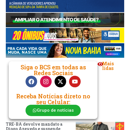
Mais
Siga o BCS em todas as
lidas
Redes Sociais
Receba Notícias direto no
seu Celular:
Grupo de notícias
TRE-BA devolve mandato a
Diogo Azevedo e suspende