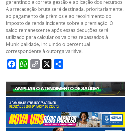
garantindo a correta gestão e aplicação dos recursos.
A arrecadação bruta será destinada, prioritariamente,
ao pagamento de prêmios e ao recolhimento do
imposto de renda incidente sobre a premiação. O
saldo remanescente após essas deduções será
utilizado para calcular os valores repassados à
Municipalidade, incluindo o percentual
correspondente à outorga variável.
Facebook
WhatsApp
Copy
X
Share
Link