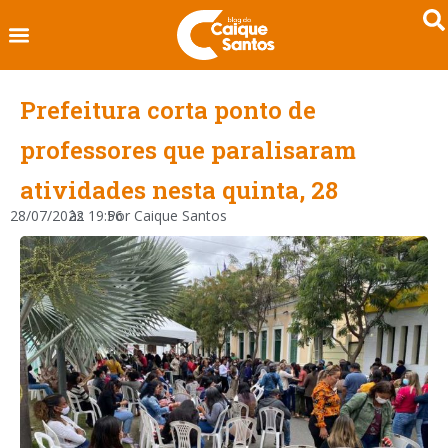
Prefeitura corta ponto de
professores que paralisaram
atividades nesta quinta, 28
28/07/2022
às
19:56
Por
Caique Santos