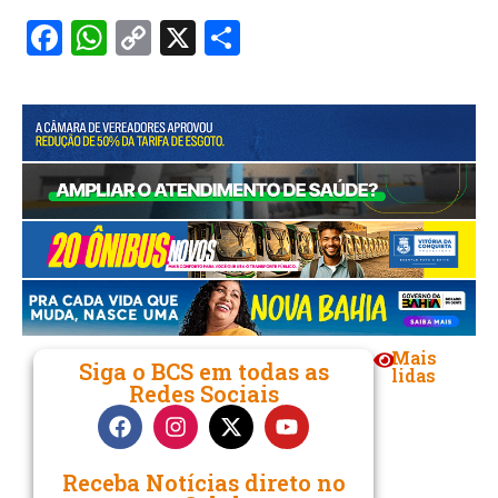
Facebook
WhatsApp
Copy
X
Share
Link
Mais
Siga o BCS em todas as
lidas
Redes Sociais
Receba Notícias direto no