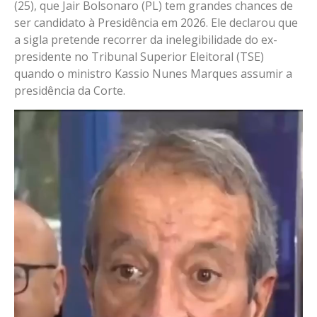
(25), que Jair Bolsonaro (PL) tem grandes chances de
ser candidato à Presidência em 2026. Ele declarou que
a sigla pretende recorrer da inelegibilidade do ex-
presidente no Tribunal Superior Eleitoral (TSE)
quando o ministro Kassio Nunes Marques assumir a
presidência da Corte.
Tocador
de
vídeo