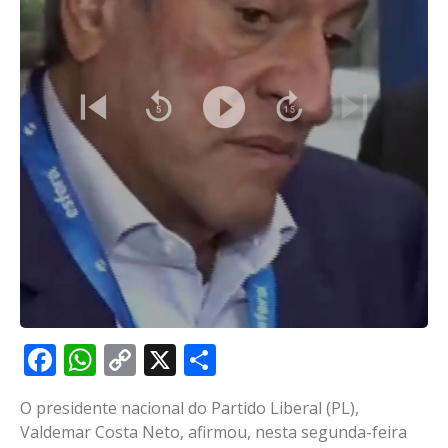
Facebook
WhatsApp
Copy
X
Share
Link
O presidente nacional do Partido Liberal (PL),
Valdemar Costa Neto, afirmou, nesta segunda-feira