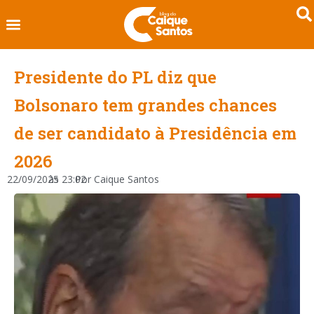
Presidente do PL diz que
Bolsonaro tem grandes chances
de ser candidato à Presidência em
2026
22/09/2025
às
23:02
Por
Caique Santos