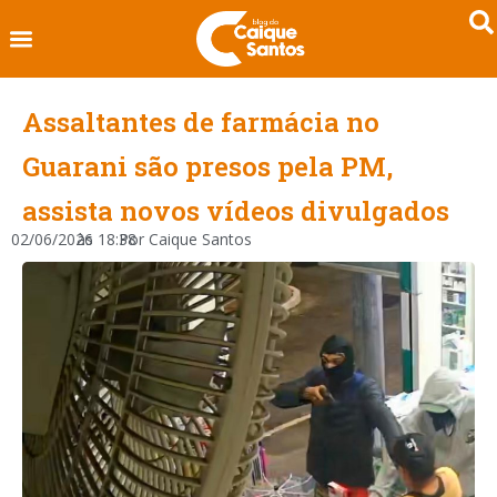
Assaltantes de farmácia no
Guarani são presos pela PM,
assista novos vídeos divulgados
02/06/2026
às
18:38
Por
Caique Santos