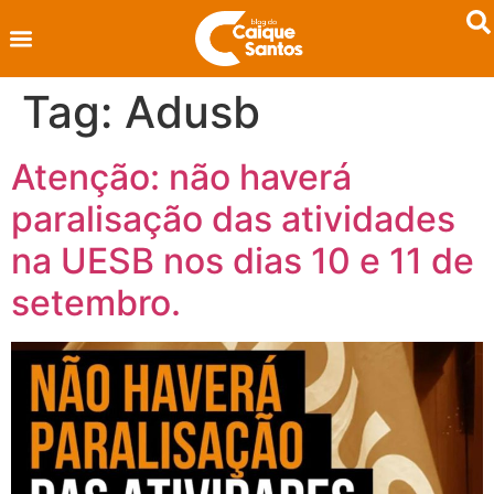
Tag:
Adusb
Atenção: não haverá
paralisação das atividades
na UESB nos dias 10 e 11 de
setembro.