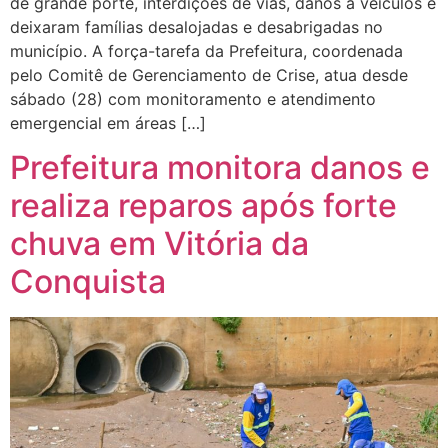
de grande porte, interdições de vias, danos a veículos e
deixaram famílias desalojadas e desabrigadas no
município. A força-tarefa da Prefeitura, coordenada
pelo Comitê de Gerenciamento de Crise, atua desde
sábado (28) com monitoramento e atendimento
emergencial em áreas […]
Prefeitura monitora danos e
realiza reparos após forte
chuva em Vitória da
Conquista