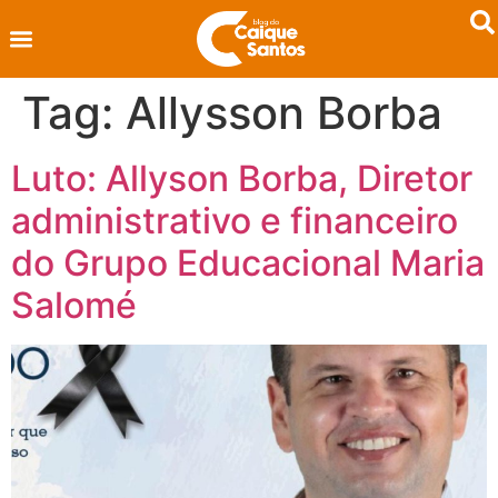
Tag:
Allysson Borba
Luto: Allyson Borba, Diretor
administrativo e financeiro
do Grupo Educacional Maria
Salomé