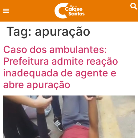
Tag:
apuração
Caso dos ambulantes:
Prefeitura admite reação
inadequada de agente e
abre apuração