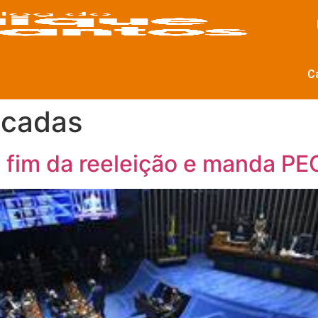
C
icadas
fim da reeleição e manda PEC