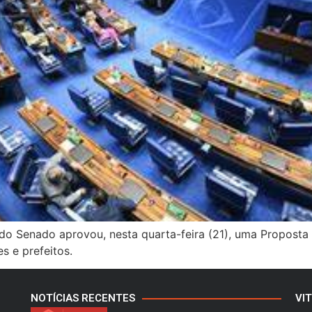
 do Senado aprovou, nesta quarta-feira (21), uma Propost
s e prefeitos.
NOTÍCIAS RECENTES
VI