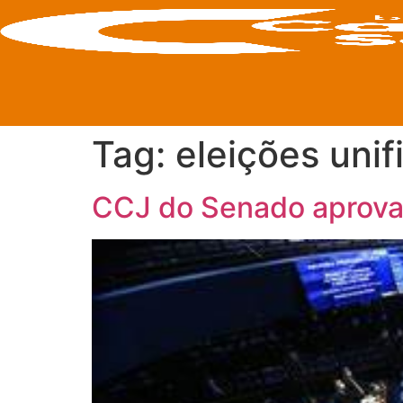
Tag:
eleições unif
CCJ do Senado aprova 