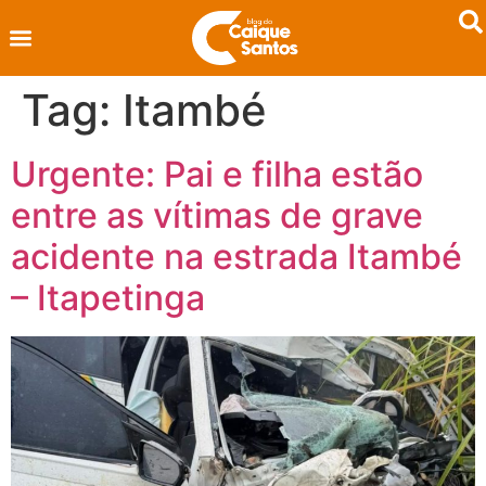
Tag:
Itambé
Urgente: Pai e filha estão
entre as vítimas de grave
acidente na estrada Itambé
– Itapetinga