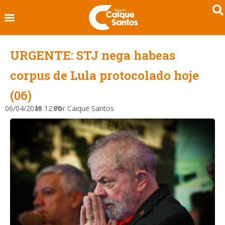
URGENTE: STJ nega habeas
corpus de Lula protocolado hoje
(06)
06/04/2018
às
12:00
Por
Caique Santos