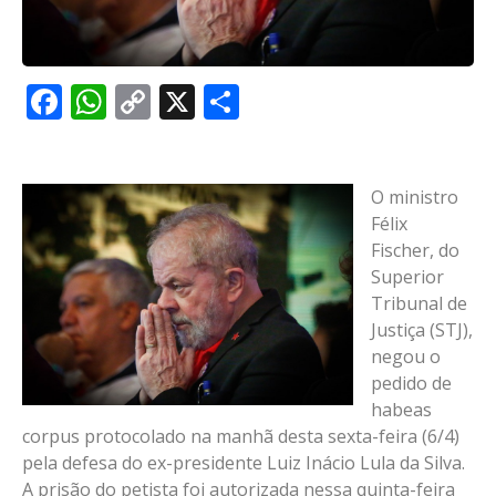
Facebook
WhatsApp
Copy
X
Share
Link
O ministro
Félix
Fischer, do
Superior
Tribunal de
Justiça (STJ),
negou o
pedido de
habeas
corpus protocolado na manhã desta sexta-feira (6/4)
pela defesa do ex-presidente Luiz Inácio Lula da Silva.
A prisão do petista foi autorizada nessa quinta-feira