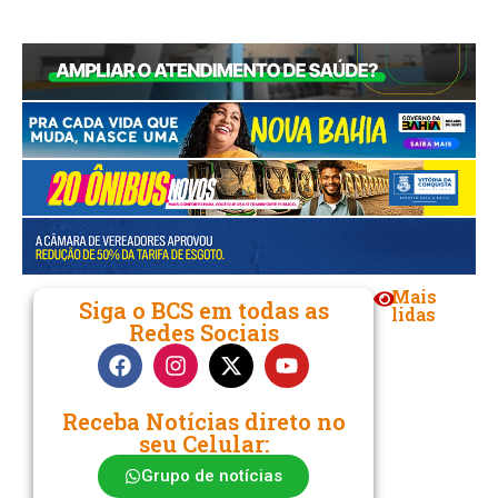
Link
Mais
Siga o BCS em todas as
lidas
Redes Sociais
Receba Notícias direto no
seu Celular:
Grupo de notícias