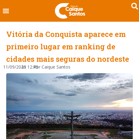
Vitória da Conquista aparece em
primeiro lugar em ranking de
cidades mais seguras do nordeste
11/09/2023
às
12:45
Por
Caique Santos