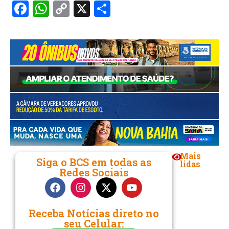
Facebook
WhatsApp
Copy
X
Share
Link
Mais
Siga o BCS em todas as
lidas
Redes Sociais
Receba Notícias direto no
seu Celular: