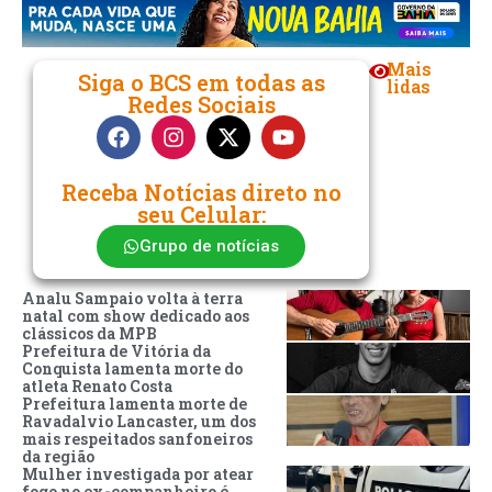
Mais
Siga o BCS em todas as
lidas
Redes Sociais
Receba Notícias direto no
seu Celular:
Grupo de notícias
Analu Sampaio volta à terra
natal com show dedicado aos
clássicos da MPB
Prefeitura de Vitória da
Conquista lamenta morte do
atleta Renato Costa
Prefeitura lamenta morte de
Ravadalvio Lancaster, um dos
mais respeitados sanfoneiros
da região
Mulher investigada por atear
fogo no ex-companheiro é