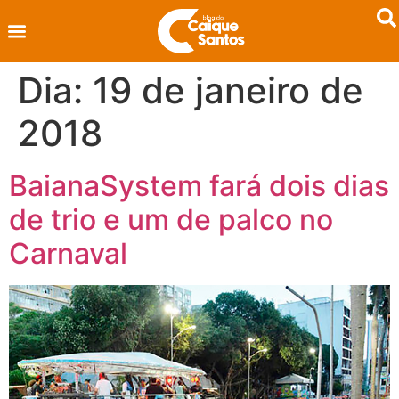
Dia:
19 de janeiro de
2018
BaianaSystem fará dois dias
de trio e um de palco no
Carnaval