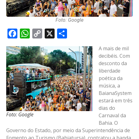
Foto: Google
Facebook
WhatsApp
Copy
X
Share
Link
A mais de mil
decibéis. Com
desconto da
liberdade
poética da
música, a
BaianaSystem
estará em três
dias do
Foto: Google
Carnaval da
Bahia. O
Governo do Estado, por meio da Superintendência de
Fomento ao Turismo (Bahiatursa), contratou a banda