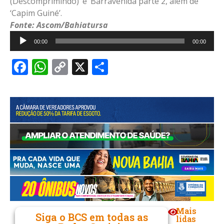
(Descomprimindo)’ e ‘Barravenida parte 2, além de
‘Capim Guiné’.
Fonte: Ascom/Bahiatursa
Tocador
00:00
00:00
de
áudio
Facebook
WhatsApp
Copy
X
Share
Link
Mais
Siga o BCS em todas as
lidas