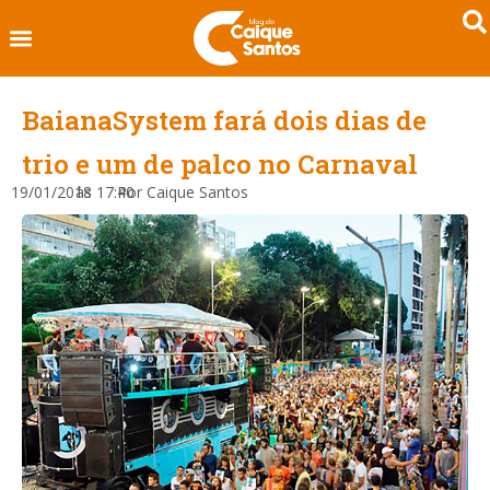
BaianaSystem fará dois dias de
trio e um de palco no Carnaval
19/01/2018
às
17:40
Por
Caique Santos