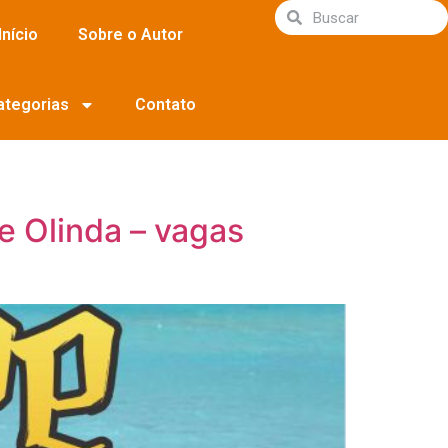
Início
Sobre o Autor
ategorias
Contato
e Olinda – vagas