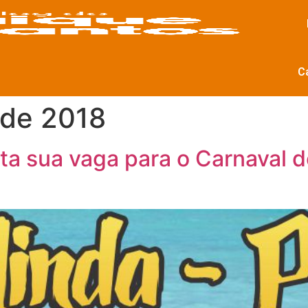
C
 de 2018
a sua vaga para o Carnaval d