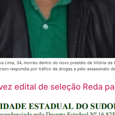
a Lima, 34, morreu dentro do novo presídio de Vitória da
erson respondia por tráfico de drogas e pelo assassinato d
vez edital de seleção Reda pa