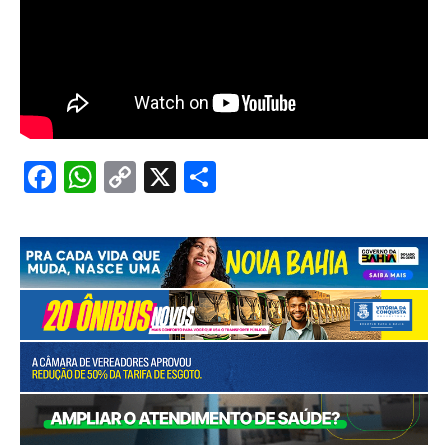
Facebook
WhatsApp
Copy
X
Share
Link