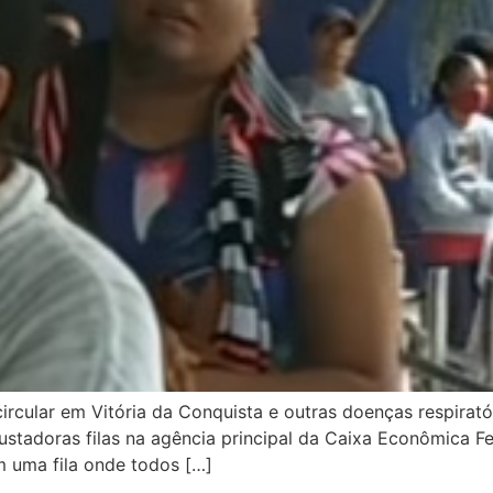
cular em Vitória da Conquista e outras doenças respirató
ustadoras filas na agência principal da Caixa Econômica Fe
m uma fila onde todos […]