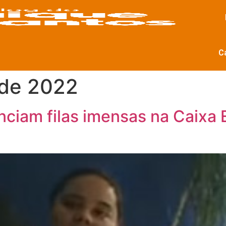
C
 de 2022
nciam filas imensas na Caixa