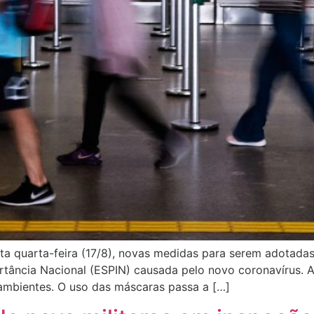
sta quarta-feira (17/8), novas medidas para serem adotada
tância Nacional (ESPIN) causada pelo novo coronavírus. A
ambientes. O uso das máscaras passa a […]