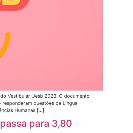
s do Vestibular Uesb 2023. O documento
do responderam questões de Língua
Ciências Humanas […]
 passa para 3,80