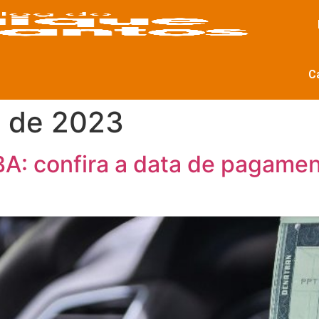
C
o de 2023
BA: confira a data de pagame