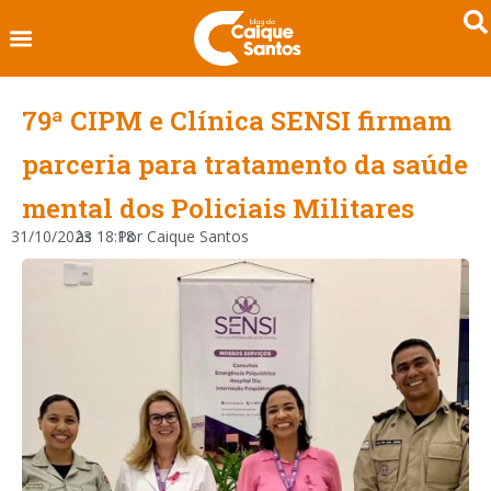
79ª CIPM e Clínica SENSI firmam
parceria para tratamento da saúde
mental dos Policiais Militares
31/10/2023
às
18:18
Por
Caique Santos