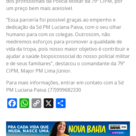
dos profissionais da Polícia Militar da 79ª CIPM, por
um preço bem mais acessível.
“Essa parceria foi possível graças ao empenho e
dedicação da Sd PM Luciana Paiva, com o seu olhar
humano para com os colegas. Outrossim, não
mediremos esforços para promover a qualidade de
vida da tropa, pois nosso maior objetivo é contribuir e
ajudar a saúde biopsicossocial do nosso policial militar
e de seus familiares”, destacou o comandante da 79ª
CIPM, Major PM Lima Júnior.
Para mais informações, entrar em contato com a Sd
PM Luciana Paiva: (77)999682330
Facebook
WhatsApp
Copy
X
Share
Link