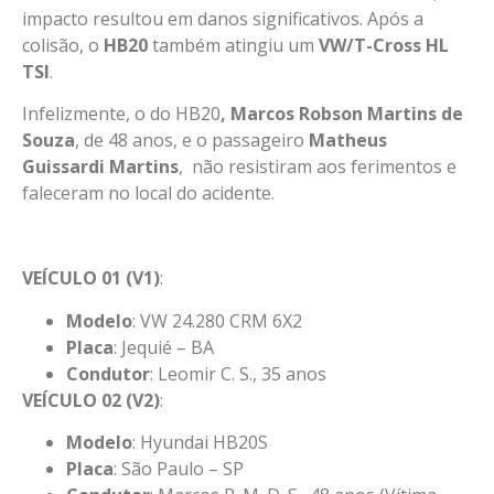
impacto resultou em danos significativos. Após a
colisão, o
HB20
também atingiu um
VW/T-Cross HL
TSI
.
Infelizmente, o do HB20
, Marcos Robson Martins de
Souza
, de 48 anos, e o passageiro
Matheus
Guissardi Martins
, não resistiram aos ferimentos e
faleceram no local do acidente.
VEÍCULO 01 (V1)
:
Modelo
: VW 24.280 CRM 6X2
Placa
: Jequié – BA
Condutor
: Leomir C. S., 35 anos
VEÍCULO 02 (V2)
:
Modelo
: Hyundai HB20S
Placa
: São Paulo – SP