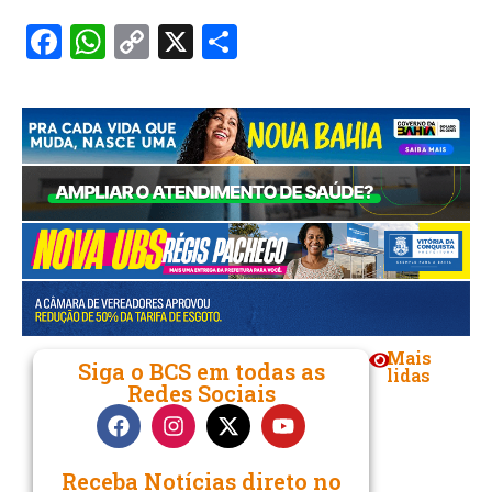
Facebook
WhatsApp
Copy
X
Share
Link
Mais
Siga o BCS em todas as
lidas
Redes Sociais
Receba Notícias direto no