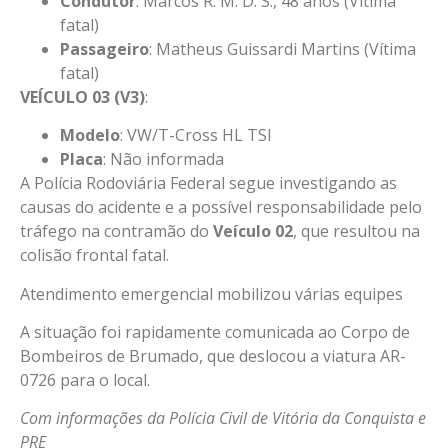
Condutor
: Marcos R. M. D. S., 48 anos (Vítima
fatal)
Passageiro
: Matheus Guissardi Martins (Vítima
fatal)
VEÍCULO 03 (V3)
:
Modelo
: VW/T-Cross HL TSI
Placa
: Não informada
A Polícia Rodoviária Federal segue investigando as
causas do acidente e a possível responsabilidade pelo
tráfego na contramão do
Veículo 02
, que resultou na
colisão frontal fatal.
Atendimento emergencial mobilizou várias equipes
A situação foi rapidamente comunicada ao Corpo de
Bombeiros de Brumado, que deslocou a viatura AR-
0726 para o local.
Com informações da Polícia Civil de Vitória da Conquista e
PRE