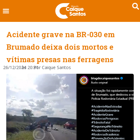
Acidente grave na BR-030 em
Brumado deixa dois mortos e
vítimas presas nas ferragens
26/12/2024
às
20:31
Por
Caique Santos