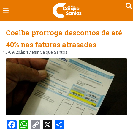
Coelba prorroga descontos de até
40% nas faturas atrasadas
15/09/2022
às
17:59
Por
Caique Santos
Facebook
WhatsApp
Copy
X
Share