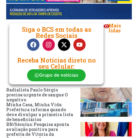
Mais
Siga o BCS em todas as
lidas
Redes Sociais
Receba Notícias direto no
seu Celular:
Grupo de notícias
Radialista Paulo Sérgio
precisa urgente de sangue O
negativo
Minha Casa, Minha Vida:
Prefeitura informa quando
deve divulgar a primeira lista
de beneficiários
BN/Séculus: Pesquisa aponta
avaliação positiva para
prefeita de Vitória da