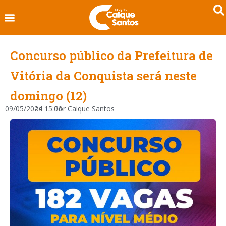
Concurso público da Prefeitura de
Vitória da Conquista será neste
domingo (12)
09/05/2024
às
15:06
Por
Caique Santos