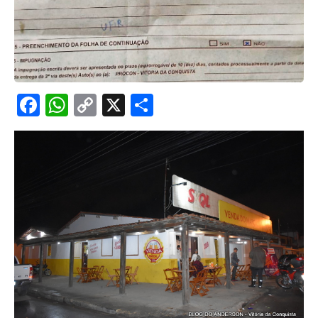
Facebook
WhatsApp
Copy
X
Share
Link