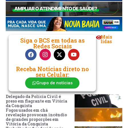
Mais
Siga o BCS em todas as
lidas
Redes Sociais
Receba Notícias direto no
seu Celular:
Grupo de notícias
Delegado da Polícia Civil é
preso em flagrante em Vitória
da Conquista
Fogos usados em chá
revelação provocam incêndio
de grandes proporções em
Vitória da Conquista