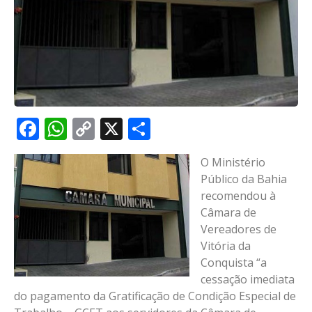
Facebook
WhatsApp
Copy
X
Share
Link
O Ministério
Público da Bahia
recomendou à
Câmara de
Vereadores de
Vitória da
Conquista “a
cessação imediata
do pagamento da Gratificação de Condição Especial de