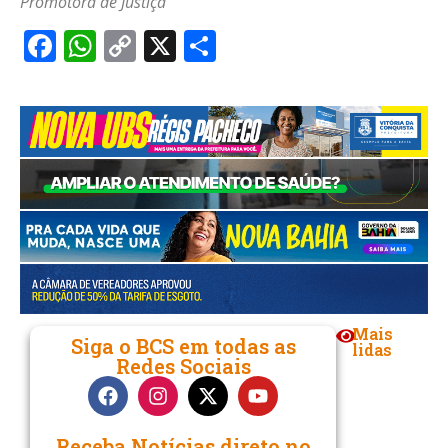
Promotora de Justiça​
Facebook
WhatsApp
Copy
X
Share
Link
Mais
Siga o BCS em todas as
lidas
Redes Sociais
Receba Notícias direto no