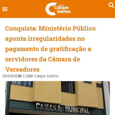
Conquista: Ministério Público
aponta irregularidades no
pagamento de gratificação a
servidores da Câmara de
Vereadores
20/04/2018
às
12:22
Por
Caique Santos