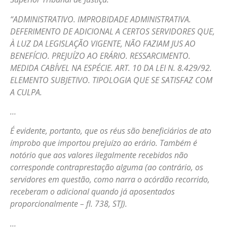
“ADMINISTRATIVO. IMPROBIDADE ADMINISTRATIVA.
DEFERIMENTO DE ADICIONAL A CERTOS SERVIDORES QUE,
À LUZ DA LEGISLAÇÃO VIGENTE, NÃO FAZIAM JUS AO
BENEFÍCIO. PREJUÍZO AO ERÁRIO. RESSARCIMENTO.
MEDIDA CABÍVEL NA ESPÉCIE. ART. 10 DA LEI N. 8.429/92.
ELEMENTO SUBJETIVO. TIPOLOGIA QUE SE SATISFAZ COM
A CULPA.
…
É evidente, portanto, que os réus são beneficiários de ato
ímprobo que importou prejuízo ao erário. Também é
notório que aos valores ilegalmente recebidos não
corresponde contraprestação alguma (ao contrário, os
servidores em questão, como narra o acórdão recorrido,
receberam o adicional quando já aposentados
proporcionalmente – fl. 738, STJ).
…