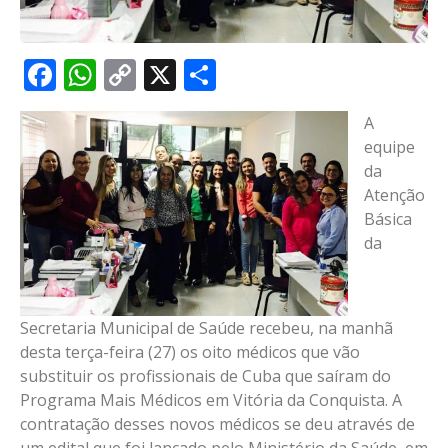
Facebook
WhatsApp
Copy
X
Share
Link
A
equipe
da
Atenção
Básica
da
Secretaria Municipal de Saúde recebeu, na manhã
desta terça-feira (27) os oito médicos que vão
substituir os profissionais de Cuba que saíram do
Programa Mais Médicos em Vitória da Conquista. A
contratação desses novos médicos se deu através de