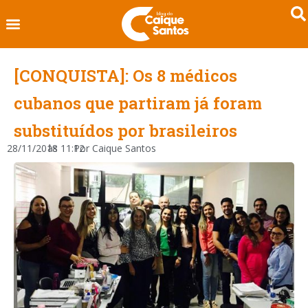
[CONQUISTA]: Os 8 médicos
cubanos que partiram já foram
substituídos por brasileiros
28/11/2018
às
11:12
Por
Caique Santos