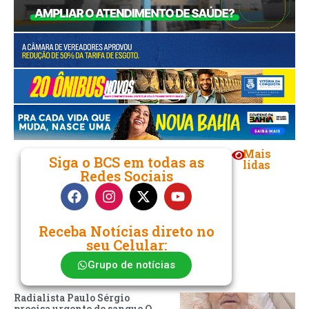
Mais
Siga o BCS em todas as
lidas
Redes Sociais
Receba Notícias direto no
seu Celular:
Grupo de notícias
Radialista Paulo Sérgio
precisa urgente de sangue O