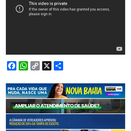
Facebook
WhatsApp
Copy
X
Share
Link