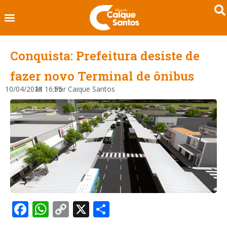
Conquista: Prefeitura desiste de
fazer novo Terminal de ônibus
10/04/2018
às
16:55
Por
Caique Santos
Facebook
WhatsApp
Copy
X
Share
Link