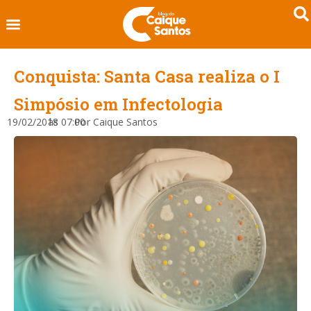
Conquista: Santa Casa realiza o I
Simpósio em Infectologia
19/02/2018
às
07:00
Por
Caique Santos