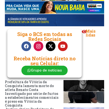
Mais
Siga o BCS em todas as
lidas
Redes Sociais
Receba Notícias direto no
seu Celular:
Grupo de notícias
Prefeitura de Vitória da
Conquista lamenta morte do
atleta Renato Costa
Investigado por série de furtos
a estabelecimentos comerciais
é preso em Vitória da
Conquista