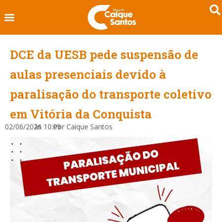
DCE da UESB pede suspensão de
aulas presenciais devido à
paralisação do transporte coletivo
em Vitória da Conquista
02/06/2026
às
10:09
Por
Caique Santos