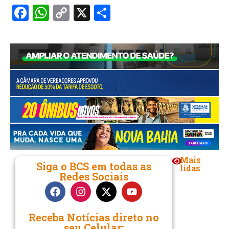
Facebook
WhatsApp
Copy
X
Share
Link
Mais
Siga o BCS em todas as
lidas
Redes Sociais
Receba Notícias direto no
seu Celular: